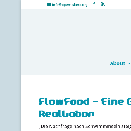
info@open-island.org
about
FlowFood – Eine 
RealLabor
„Die Nachfrage nach Schwimminseln steig