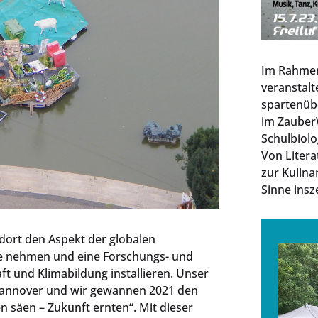
Im Rahme
veranstalt
spartenüb
im ZauberW
Schulbiolo
Von Litera
zur Kulina
Sinne insz
dort den Aspekt der globalen
e nehmen und eine Forschungs- und
t und Klimabildung installieren. Unser
Hannover und wir gewannen 2021 den
 säen – Zukunft ernten“. Mit dieser