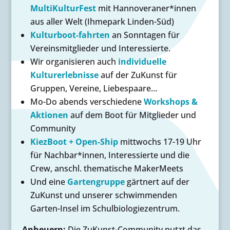
MultiKulturFest
mit Hannoveraner*innen
aus aller Welt (Ihmepark Linden-Süd)
Kulturboot-fahrten
an Sonntagen für
Vereinsmitglieder und Interessierte.
Wir organisieren auch
individuelle
Kulturerlebnisse
auf der ZuKunst für
Gruppen, Vereine, Liebespaare…
Mo-Do abends verschiedene
Workshops &
Aktionen
auf dem Boot für Mitglieder und
Community
KiezBoot + Open-Ship
mittwochs 17-19 Uhr
für Nachbar*innen, Interessierte und die
Crew, anschl. thematische MakerMeets
Und eine
Gartengruppe
gärtnert auf der
ZuKunst und unserer schwimmenden
Garten-Insel im Schulbiologiezentrum.
Anheuern:
Die ZuKunst-Community nutzt das