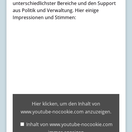
unterschiedlichster Bereiche und den Support
aus Politik und Verwaltung. Hier einige
Impressionen und Stimmen:
„Die
ZuKunst
Hier klicken, um den Inhalt von
-
www.youtube-nocookie.com anzuzeigen.
Hannovers
KulturBoot“
von
Inhalt von www.youtube-nocookie.com
www.youtube-