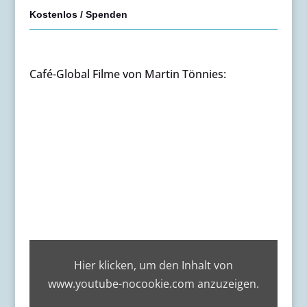
Kostenlos / Spenden
Café-Global Filme von Martin Tönnies:
„CaféGlobal
Saraswati
Hier klicken, um den Inhalt von
ZuKunst“
von
www.youtube-nocookie.com anzuzeigen.
www.youtube-