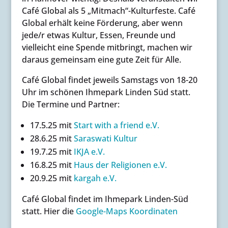
anzeigen
Café Global als 5 „Mitmach“-Kulturfeste. Café
„Grußwort Deniz Kurku für CafeGlobal“ direkt
Global erhält keine Förderung, aber wenn
öffnen
jede/r etwas Kultur, Essen, Freunde und
vielleicht eine Spende mitbringt, machen wir
daraus gemeinsam eine gute Zeit für Alle.
Café Global findet jeweils Samstags von 18-20
Uhr im schönen Ihmepark Linden Süd statt.
Die Termine und Partner:
17.5.25 mit
Start with a friend e.V.
28.6.25 mit
Saraswati Kultur
19.7.25 mit
IKJA e.V.
16.8.25 mit
Haus der Religionen e.V.
20.9.25 mit
kargah e.V.
Café Global findet im Ihmepark Linden-Süd
statt. Hier die
Google-Maps Koordinaten