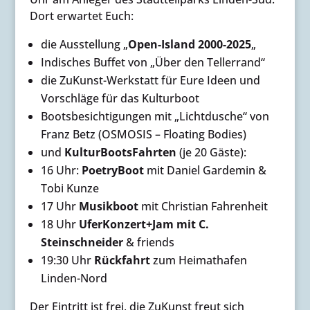
Dort erwartet Euch:
die Ausstellung „
Open-Island 2000-2025
„
Indisches Buffet von „Über den Tellerrand“
die ZuKunst-Werkstatt für Eure Ideen und
Vorschläge für das Kulturboot
Bootsbesichtigungen mit „Lichtdusche“ von
Franz Betz (OSMOSIS – Floating Bodies)
und
KulturBootsFahrten
(je 20 Gäste):
16 Uhr:
PoetryBoot
mit Daniel Gardemin &
Tobi Kunze
17 Uhr
Musikboot
mit Christian Fahrenheit
18 Uhr
UferKonzert+Jam mit C.
Steinschneider
& friends
19:30 Uhr
Rückfahrt
zum Heimathafen
Linden-Nord
Der Eintritt ist frei, die ZuKunst freut sich