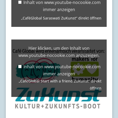
nocookie.com
Inhalt von www.youtube-nocookie.com
anzeigen
immer anzeigen
„CaféGlobal Saraswati ZuKunst“ direkt öffnen
„CafeGlobal
Start
Hier klicken, um den Inhalt von
with
www.youtube-nocookie.com anzuzeigen.
a
friend
ZuKunst“
Inhalt von www.youtube-nocookie.com
von
immer anzeigen
www.youtube-
nocookie.com
„CafeGlobal Start with a friend ZuKunst“ direkt
anzeigen
öffnen