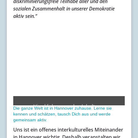
diskriminierungsfreie Teilhabe aller und den
sozialen Zusammenhalt in unserer Demokratie
aktiv sein.“
„Grußwort
Deniz
Hier klicken, um den Inhalt von
Die ganze Welt ist in Hannover zuhause. Lerne sie
Kurku
www.youtube-nocookie.com anzuzeigen.
kennen und schätzen, tausch Dich aus und werde
für
gemeinsam aktiv.
CafeGlobal“
von
Inhalt von www.youtube-nocookie.com
Uns ist ein offenes interkulturelles Miteinander
www.youtube-
immer anzeigen
in Hannover wichtig. Deshalb veranstalten wir
nocookie.com