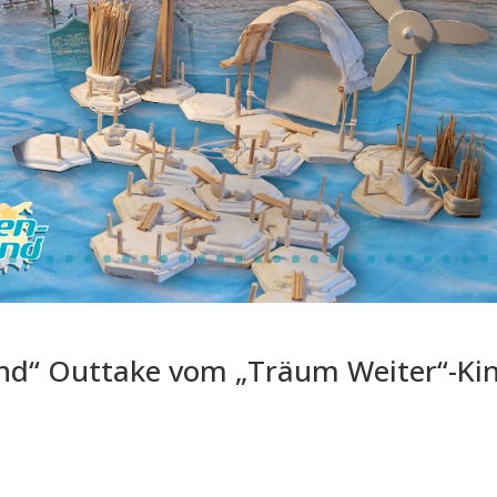
nd“ Outtake vom „Träum Weiter“-Ki