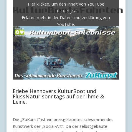
von
Hier klicken, um den Inhalt von YouTube
YouTube
KulturBootsFahrten
anzuzeigen.
anzeigen
Erfahre mehr in der
Datenschutzerklärung von
YouTube
.
Inhalt von YouTube immer anzeigen
„Grußwort Deniz Kurku für CafeGlobal“ direkt öffnen
Erlebe Hannovers KulturBoot und
FlussNatur sonntags auf der Ihme &
Leine.
Die „ZuKunst“ ist ein preisgekröntes schwimmendes
Kunstwerk der „Social-Art“. Da der selbstgebaute