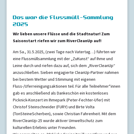
Das war die Flussmüll-Sammlung
2025
Wir lieben unsere Flüsse und die Stadtnatur! Zum
Saisonstart riefen wir zum RiverCleanUp auf!
Am Sa., 31.5.2025, (zwei Tage nach Vatertag…)
führten wir
eine Flussmüllsammlung mit der „ZuKunst“ auf Ihme und
Leine durch und riefen dazu auf, sich dem „RiverCleanUp“
anzuschließen. Sieben engagierte CleanUp-Partner nahmen
bei bestem Wetter und Stimmung mit eigenen
Fluss-/Uferreinigungsaktionen teil. Für alle Teilnehmer*innen
gab es anschließend als Dankeschön ein kostenloses
Picknick-Konzert im Ihmepark (Peter-Fechter-Ufer) mit
Christof Steinschneider (FURY) und Birte Volta
(TonSteineScherben), sowie Christian Fahrenheit. Mit dem
RiverCleanUp-25 wurde aktiver Umweltschutz zum
kulturellen Erlebnis unter Freunden.