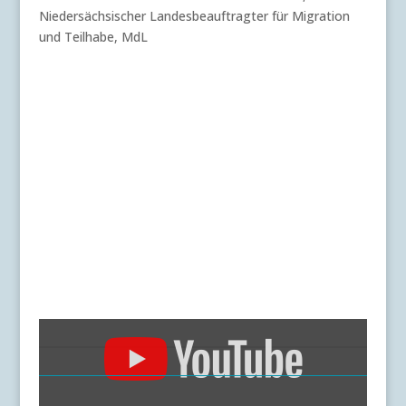
Niedersächsischer Landesbeauftragter für Migration
und Teilhabe, MdL
„Grußwort
Deniz
Kurku
für
CafeGlobal“