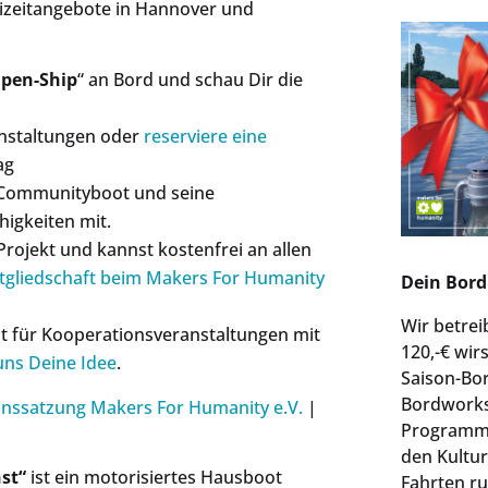
izeitangebote in Hannover und
pen-Ship
“ an Bord und schau Dir die
anstaltungen oder
reserviere eine
ag
 Communityboot und seine
igkeiten mit.
rojekt und kannst kostenfrei an allen
tgliedschaft beim Makers For Humanity
Dein Bord
Wir betrei
t für Kooperationsveranstaltungen mit
120,-€ wir
uns Deine Idee
.
Saison-Bo
Bordworks
inssatzung Makers For Humanity e.V.
|
Programm 
den Kultur
st“
ist ein motorisiertes Hausboot
Fahrten r