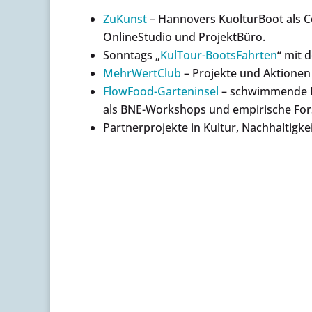
ZuKunst
– Hannovers KuolturBoot als
OnlineStudio und ProjektBüro.
Sonntags „
KulTour-BootsFahrten
“ mit 
MehrWertClub
– Projekte und Aktionen 
FlowFood-Garteninsel
– schwimmende E
als BNE-Workshops und empirische Fo
Partnerprojekte in Kultur, Nachhaltigkei