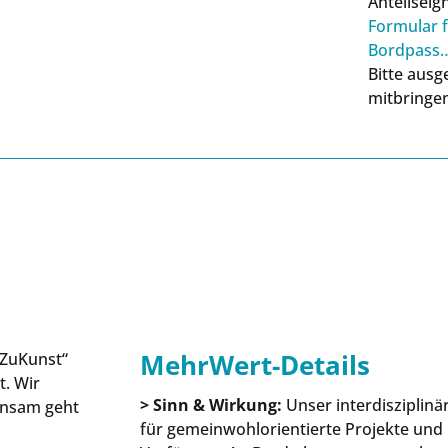
Anteilseig
Formular f
Bordpass
Bitte ausg
mitbringen
MehrWert-Details
„ZuKunst“
t. Wir
> Sinn & Wirkung:
Unser interdisziplinä
insam geht
für gemeinwohlorientierte Projekte und 