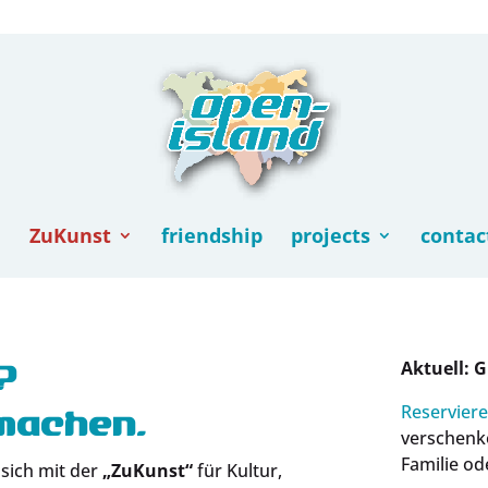
ZuKunst
friendship
projects
contac
Aktuell: 
?
Reserviere
machen.
verschenke
Familie od
sich mit der
„ZuKunst“
für Kultur,