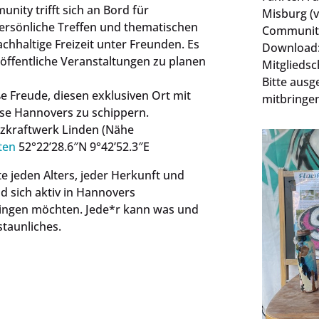
ity trifft sich an Bord für
Misburg (v
ersönliche Treffen und thematischen
Community
hhaltige Freizeit unter Freunden. Es
Download: 
öffentliche Veranstaltungen zu planen
Mitglieds
Bitte ausg
ße Freude, diesen exklusiven Ort mit
mitbringen
sse Hannovers zu schippern.
izkraftwerk Linden (Nähe
ten
52°22’28.6″N 9°42’52.3″E
e jeden Alters, jeder Herkunft und
d sich aktiv in Hannovers
ingen möchten. Jede*r kann was und
taunliches.