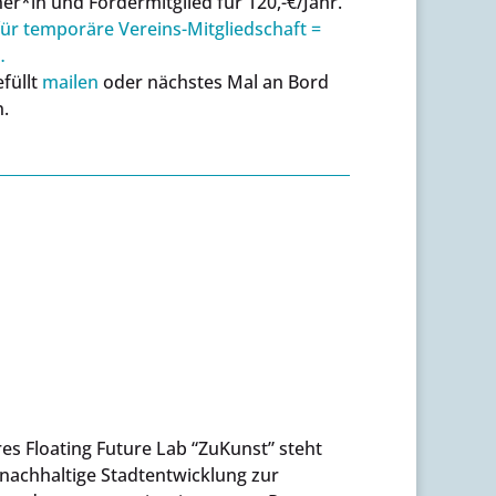
ner*in und Fördermitglied für 120,-€/Jahr.
ür temporäre Vereins-Mitgliedschaft =
…
efüllt
mailen
oder nächstes Mal an Bord
.
res Floating Future Lab “ZuKunst” steht
nachhaltige Stadtentwicklung zur