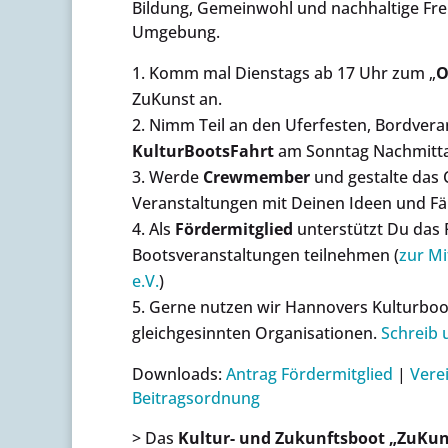
Bildung, Gemeinwohl und nachhaltige Fre
Umgebung.
Komm mal Dienstags ab 17 Uhr zum „
O
ZuKunst an.
Nimm Teil an den Uferfesten, Bordver
KulturBootsFahrt
am Sonntag Nachmitt
Werde
Crewmember
und gestalte das
Veranstaltungen mit Deinen Ideen und Fäh
Als
Fördermitglied
unterstützt Du das P
Bootsveranstaltungen teilnehmen (
zur Mi
e.V.
)
Gerne nutzen wir Hannovers Kulturboo
gleichgesinnten Organisationen.
Schreib 
Downloads:
Antrag Fördermitglied
|
Vere
Beitragsordnung
> Das
Kultur- und Zukunftsboot „ZuKun