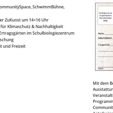
 CommunitySpace, SchwimmBühne,
der ZuKunst um 14+16 Uhr
für Klimaschutz & Nachhaltigkeit
rtragsgärten im Schulbiologiezentrum
rschung
t und Freizeit
Mit dem B
Ausstattu
Veranstal
Programm m
Community