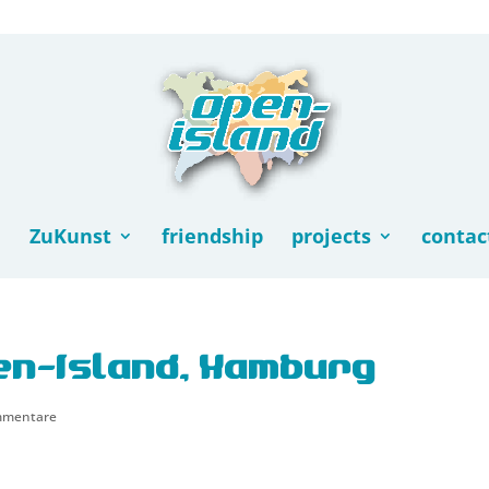
ZuKunst
friendship
projects
contac
en-Island, Hamburg
mmentare