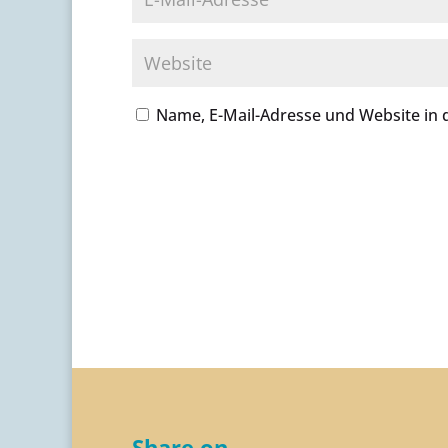
Name, E-Mail-Adresse und Website in
A
l
t
e
r
n
a
t
i
v
e
Share on