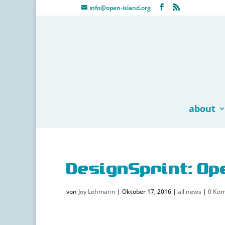
info@open-island.org
about
DesignSprint: Op
von
Joy Lohmann
|
Oktober 17, 2016
|
all news
|
0 Ko