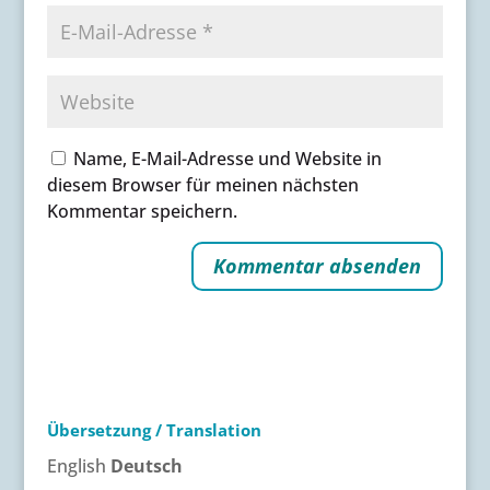
Name, E-Mail-Adresse und Website in
diesem Browser für meinen nächsten
Kommentar speichern.
A
l
t
e
r
Übersetzung / Translation
n
a
English
Deutsch
t