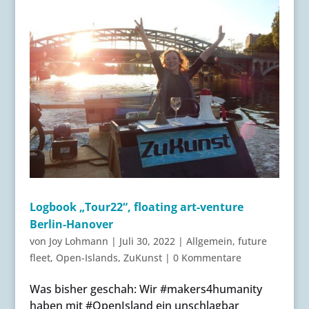
Logbook „Tour22“, floating art-venture
Berlin-Hanover
von
Joy Lohmann
|
Juli 30, 2022
|
Allgemein
,
future
fleet
,
Open-Islands
,
ZuKunst
|
0 Kommentare
Was bisher geschah: Wir #makers4humanity
haben mit #OpenIsland ein unschlagbar