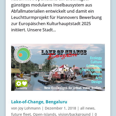
günstiges modulares Inselbausystem aus
Abfallmaterialien entwickelt und damit ein
Leuchtturmprojekt für Hannovers Bewerbung
zur Europäischen Kulturhauptstadt 2025
initiiert. Unsere Stadt...
Lake-of-Change, Bengaluru
von
Joy Lohmann
|
Dezember 1, 2018
|
all news
,
future fleet
,
Open-Islands
,
vision/background
|
0