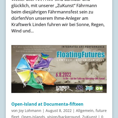
glücklich, mit unserer „ZuKunst“ Fährmann
beim diesjährigen Fährmannsfest sein zu
dürfen!Von unserem Ihme-Anleger am
Kraftwerk Linden fuhren wir bei Sonne, Regen,
Wind und...
Open-Island at Documenta-fifteen
von
Joy Lohmann
|
August 8, 2022
|
Allgemein
,
future
fleet
,
Open-Islands
,
vision/background
,
ZuKunst
|
0