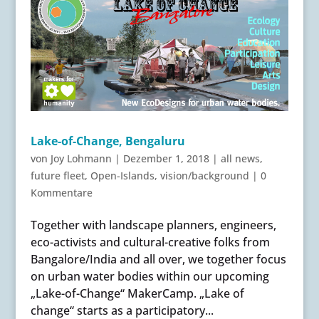
Lake-of-Change, Bengaluru
von
Joy Lohmann
|
Dezember 1, 2018
|
all news
,
future fleet
,
Open-Islands
,
vision/background
|
0
Kommentare
Together with landscape planners, engineers,
eco-activists and cultural-creative folks from
Bangalore/India and all over, we together focus
on urban water bodies within our upcoming
„Lake-of-Change“ MakerCamp. „Lake of
change“ starts as a participatory...