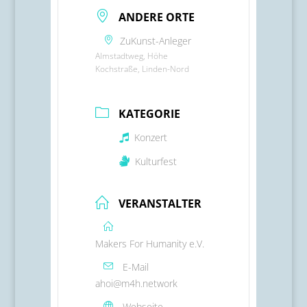
ANDERE ORTE
ZuKunst-Anleger
Almstadtweg, Höhe
Kochstraße, Linden-Nord
KATEGORIE
Konzert
Kulturfest
VERANSTALTER
Makers For Humanity e.V.
E-Mail
ahoi@m4h.network
Webseite