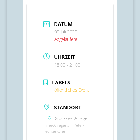
DATUM
05 Juli 2025
Abgelaufen!
UHRZEIT
18:00 - 21:00
LABELS
öffentliches Event
STANDORT
Glocksee-Anleger
Ihme-Anleger am Peter-
Fechter-Ufer