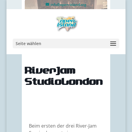
info@open-island.org
Seite wählen
RiverJam
StudioLondon
Beim ersten der drei River-Jam