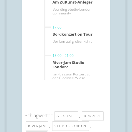
Am ZuKunst-Anleger
Boarding Studio-London
Community
17:00
Bordkonzert on Tour
Der Jam auf großer Fahrt
18:00
-
21:00
River-Jam Studio
London!
Jam-Session Konzert auf
der Glocksee-Wiese
Schlagwörter:
,
,
GLOCKSEE
KONZERT
,
,
RIVERJAM
STUDIO-LONDON