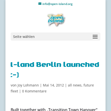
info@open-island.org
Seite wählen
i-land Berlin launched
:-)
von
Joy Lohmann
|
Mai 14, 2012
|
all news
,
future
fleet
|
0 Kommentare
Built together with „Transition Town Hanover“