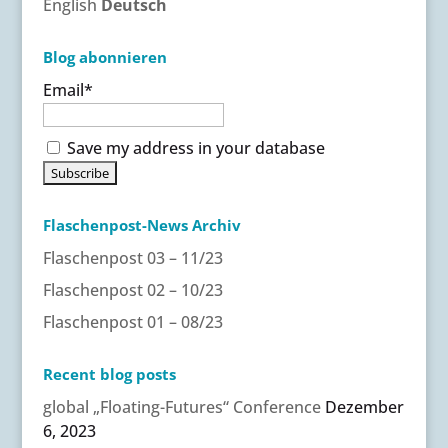
a
English
Deutsch
t
i
Blog abonnieren
v
Email*
e
:
Save my address in your database
Flaschenpost-News Archiv
Flaschenpost 03 – 11/23
Flaschenpost 02 – 10/23
Flaschenpost 01 – 08/23
Recent blog posts
global „Floating-Futures“ Conference
Dezember
6, 2023