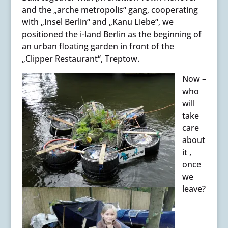
and the „arche metropolis“ gang, cooperating
with „Insel Berlin“ and „Kanu Liebe“, we
positioned the i-land Berlin as the beginning of
an urban floating garden in front of the
„Clipper Restaurant“, Treptow.
Now –
who
will
take
care
about
it ,
once
we
leave?