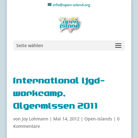
info@open-island.org
Seite wählen
International ijgd-
workcamp,
Algermissen 2011
von
Joy Lohmann
|
Mai 14, 2012
|
Open-Islands
|
0
Kommentare