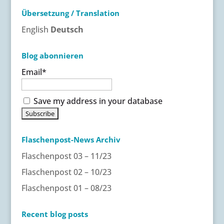
r
Übersetzung / Translation
n
a
English
Deutsch
t
i
Blog abonnieren
v
Email*
e
:
Save my address in your database
Flaschenpost-News Archiv
Flaschenpost 03 – 11/23
Flaschenpost 02 – 10/23
Flaschenpost 01 – 08/23
Recent blog posts