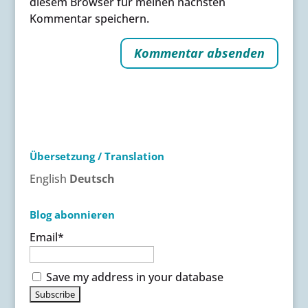
diesem Browser für meinen nächsten
Kommentar speichern.
A
l
t
e
r
Übersetzung / Translation
n
a
English
Deutsch
t
i
Blog abonnieren
v
Email*
e
:
Save my address in your database