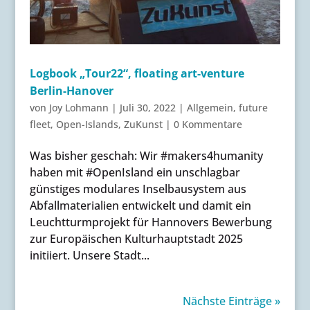
Logbook „Tour22“, floating art-venture
Berlin-Hanover
von
Joy Lohmann
|
Juli 30, 2022
|
Allgemein
,
future
fleet
,
Open-Islands
,
ZuKunst
|
0 Kommentare
Was bisher geschah: Wir #makers4humanity
haben mit #OpenIsland ein unschlagbar
günstiges modulares Inselbausystem aus
Abfallmaterialien entwickelt und damit ein
Leuchtturmprojekt für Hannovers Bewerbung
zur Europäischen Kulturhauptstadt 2025
initiiert. Unsere Stadt...
Nächste Einträge »