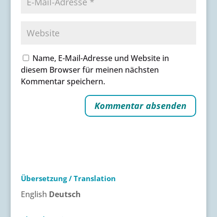
Name, E-Mail-Adresse und Website in
diesem Browser für meinen nächsten
Kommentar speichern.
A
l
t
e
r
Übersetzung / Translation
n
a
English
Deutsch
t
i