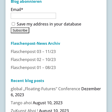
Blog abonnieren
v
Email*
e
:
Save my address in your database
Flaschenpost-News Archiv
Flaschenpost 03 – 11/23
Flaschenpost 02 – 10/23
Flaschenpost 01 – 08/23
Recent blog posts
global „Floating-Futures“ Conference
Dezember
6, 2023
Tango ahoi
August 10, 2023
ZuKunst Ahoi !
August 10, 2023