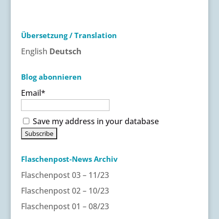
t
e
r
Übersetzung / Translation
n
a
English
Deutsch
t
i
Blog abonnieren
v
Email*
e
:
Save my address in your database
Flaschenpost-News Archiv
Flaschenpost 03 – 11/23
Flaschenpost 02 – 10/23
Flaschenpost 01 – 08/23